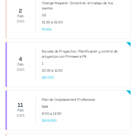
Change Request | Encontrar el trabajo de tus
sueños
2
0.0
Feb
2023
21:30 a 22:30
Gratis
Escuela de Proyectos | Planificación y control de
proyectos con Primavera P6
4
1
Feb
2023
10:00 a 11:30
$15.000
Plan de Outplacement Profesional
11
NaN
Feb
9:00 a 12:00
2023
$249.990