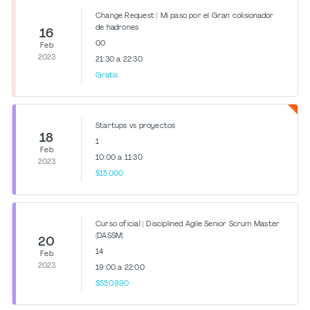
Change Request | Mi paso por el Gran colisionador
de hadrones
16
0.0
Feb
2023
21:30 a 22:30
Gratis
Startups vs proyectos
18
1
Feb
10:00 a 11:30
2023
$15.000
Curso oficial | Disciplined Agile Senior Scrum Master
(DASSM)
20
14
Feb
2023
19:00 a 22:00
$550.990