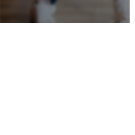
Nueva Providencia #1945 Of. 512, Santiago - Chile
Desde 1997 representante de las
buenas prácticas en gestión de
proyectos en Chile.
©2025 PMI Santiago, Chile Chapter. 
Política de privacidad