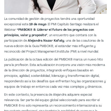
La comunidad de gestión de proyectos tendrá una oportunidad
excepcional este
19 de mayo
. El PMI Capítulo Santiago realizará el
Webinar
“PMBOK® 8: Liderar el futuro de los proyectos con
principios, valor y propósito”
, un encuentro que contará con la
participación de
Alejandra Nazar Kafaty
, una de las coautoras de la
nueva edición de la Guía PMBOK®, el estándar más influyente y
reconocido del Project Management Institute (PMI) a nivel mundial.
La publicación de la octava edición del PMBOK® marca un nuevo hito
para la profesión. Esta actualización incorpora una visión más moderna
de la dirección de proyectos, integrando enfoques basados en
principios, agilidad, sostenibilidad, liderazgo y transformación digital,
respondiendo así a los desafíos que enfrentan hoy las organizaciones y
equipos de trabajo en entornos cada vez más complejos y dinámicos.
En este contexto, la presencia de Alejandra adquiere especial
relevancia. Ser parte del equipo global seleccionado para escribir el
PMBOK® 8 no solo representa un reconocimiento internacional a su