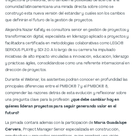
trayectoria profesional, sino también la posibilidad de acercar a la
comunidad latinoamericana una mirada directa sobre cómo se
construyó esta nueva versión del estándar y cuáles son los cambios
que definirán el futuro de la gestión de proyectos.
Alejandra Nazar Kafaty es consultora senior en gestión de proyectos y
transformación digital, especialista en liderazgo aplicado a proyectos y
facilitadora certificada en metodologías colaborativas como LEGO®
SERIOUS PLAY® y SDI 2.0. A lo largo de su carrera ha impulsado
iniciativas de alto impacto vinculadas a innovación, educación, liderazgo
y prácticas ágiles, consolidándose como una referente internacional en
dirección de proyectos.
Durante el Webinar, los asistentes podrán conocer en profundidad las
principales diferencias entre el PMBOK® 7 y el PMBOK® 8,
comprender las razones detrás de esta evolución y reflexionar sobre
una pregunta clave para la profesión:
¿qué debe cambiar hoy en
quienes lideran proyectos para seguir generando valor en el
futuro?
La jornada contará además con la participación de
María Guadalupe
Cervera
, Project Manager Senior especializada en construcción,